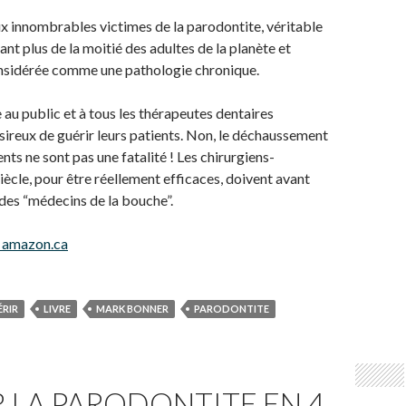
ux innombrables victimes de la parodontite, véritable
nt plus de la moitié des adultes de la planète et
sidérée comme une pathologie chronique.
e au public et à tous les thérapeutes dentaires
ireux de guérir leurs patients. Non, le déchaussement
ents ne sont pas une fatalité ! Les chirurgiens-
iècle, pour être réellement efficaces, doivent avant
 des “médecins de la bouche”.
 amazon.ca
RIR
LIVRE
MARK BONNER
PARODONTITE
 LA PARODONTITE EN 4