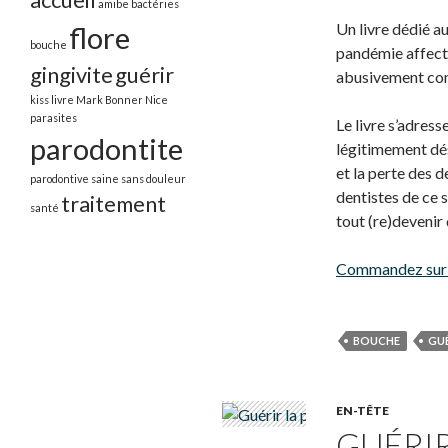
amibe
bactéries
Un livre dédié a
flore
bouche
pandémie affecta
gingivite
guérir
abusivement con
kiss
livre
Mark Bonner
Nice
parasites
Le livre s’adress
parodontite
légitimement dés
et la perte des d
parodontive
saine
sans douleur
dentistes de ce s
traitement
santé
tout (re)devenir
Commandez sur
BOUCHE
GUÉ
EN-TÊTE
GUÉRIR