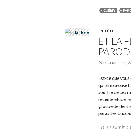
GUÉRIR
PAR
EN-TÊTE
ET LA 
PAROD
DECEMBER 24, 2
Est-ce que vous 
qui a mauvaise ha
souffre de ces m
récente étude ré
groupe de dentis
parasites buccau
En les éliminan