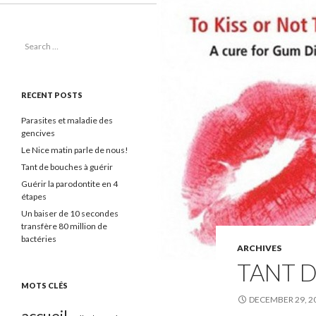
Search for:
RECENT POSTS
Parasites et maladie des
gencives
Le Nice matin parle de nous!
Tant de bouches à guérir
Guérir la parodontite en 4
étapes
Un baiser de 10 secondes
transfère 80 million de
bactéries
ARCHIVES
TANT D
MOTS CLÉS
DECEMBER 29, 2
accueil