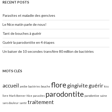
RECENT POSTS
Parasites et maladie des gencives
Le Nice matin parle de nous!
Tant de bouches à guérir
Guérir la parodontite en 4 étapes
Un baiser de 10 secondes transfère 80 million de bactéries
MOTS CLÉS
flore
accueil
gingivite
guérir
amibe
bactéries
bouche
kiss
parodontite
livre
Mark Bonner
Nice
parasites
parodontive
saine
traitement
sans douleur
santé