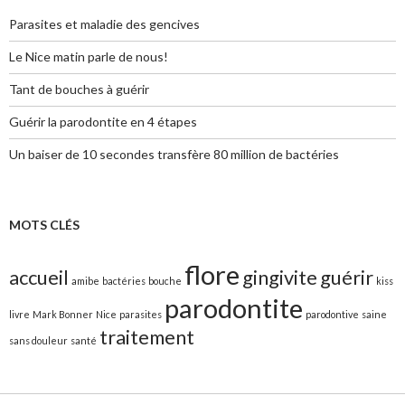
Parasites et maladie des gencives
Le Nice matin parle de nous!
Tant de bouches à guérir
Guérir la parodontite en 4 étapes
Un baiser de 10 secondes transfère 80 million de bactéries
MOTS CLÉS
flore
accueil
gingivite
guérir
amibe
bactéries
bouche
kiss
parodontite
livre
Mark Bonner
Nice
parasites
parodontive
saine
traitement
sans douleur
santé