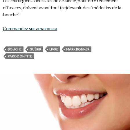
Les chirurgiens-dentistes de ce siècle, pour être réellement
efficaces, doivent avant tout (re)devenir des “médecins de la
bouche”.
Commandez sur amazon.ca
BOUCHE
GUÉRIR
LIVRE
MARK BONNER
PARODONTITE