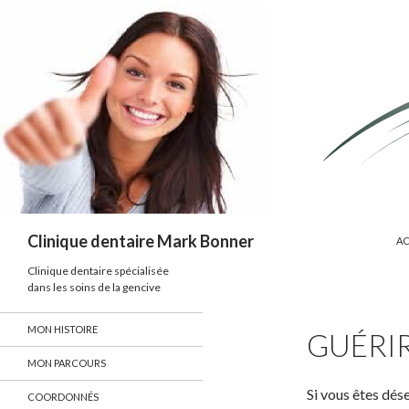
SK
Search
Clinique dentaire Mark Bonner
AC
Clinique dentaire spécialisée
dans les soins de la gencive
MON HISTOIRE
GUÉRI
MON PARCOURS
Si vous êtes dés
COORDONNÉS