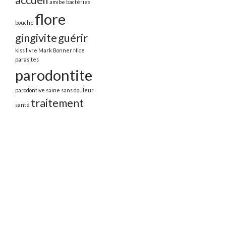
amibe
bactéries
flore
bouche
gingivite
guérir
kiss
livre
Mark Bonner
Nice
parasites
parodontite
parodontive
saine
sans douleur
traitement
santé