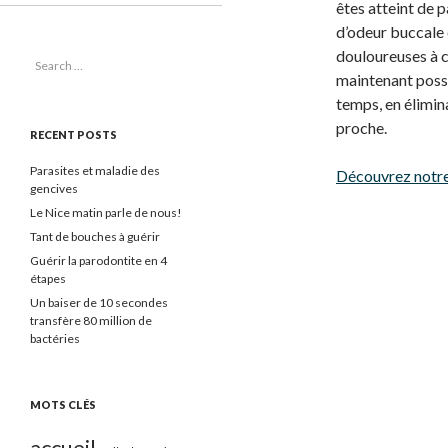
êtes atteint de
d’odeur buccale 
douloureuses à c
Search for:
maintenant possi
temps, en élimina
proche.
RECENT POSTS
Parasites et maladie des
Découvrez notre
gencives
Le Nice matin parle de nous!
Tant de bouches à guérir
Guérir la parodontite en 4
étapes
Un baiser de 10 secondes
transfère 80 million de
bactéries
MOTS CLÉS
accueil