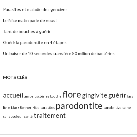
Parasites et maladie des gencives
Le Nice matin parle de nous!
Tant de bouches à guérir
Guérir la parodontite en 4 étapes
Un baiser de 10 secondes transfère 80 million de bactéries
MOTS CLÉS
flore
accueil
gingivite
guérir
amibe
bactéries
bouche
kiss
parodontite
livre
Mark Bonner
Nice
parasites
parodontive
saine
traitement
sans douleur
santé